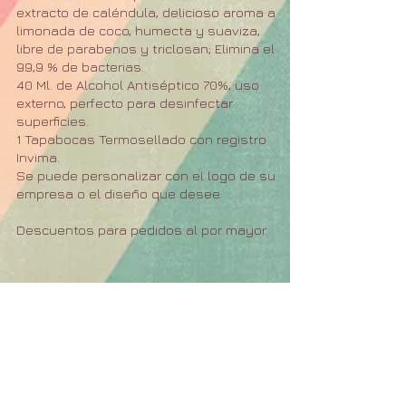
extracto de caléndula, delicioso aroma a
limonada de coco, humecta y suaviza,
libre de parabenos y triclosan; Elimina el
99,9 % de bacterias.
40 Ml. de Alcohol Antiséptico 70%, uso
externo, perfecto para desinfectar
superficies.
1 Tapabocas Termosellado con registro
Invima.
Se puede personalizar con el logo de su
empresa o el diseño que desee.
Descuentos para pedidos al por mayor.